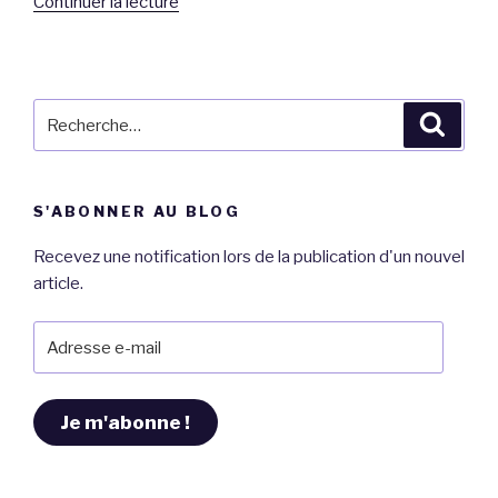
de
Continuer la lecture
« Biscuit
léger
sucré
au
Recherche
Reche
moule
pour
à
:
garnir
S'ABONNER AU BLOG
de
Tupperware,
Recevez une notification lors de la publication d'un nouvel
garni
article.
de
chantilly
Adresse
maison
e-
et
mail
fruits.
Je m'abonne !
~Recette~ »