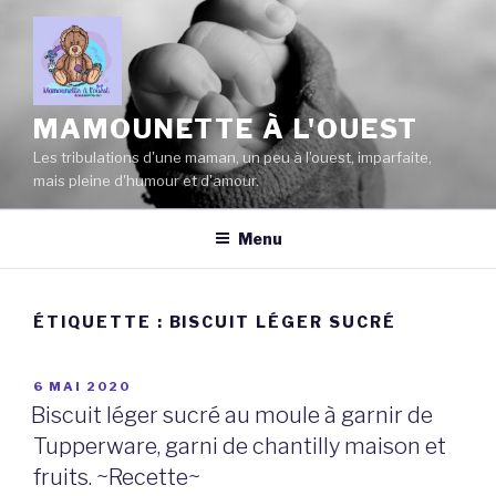
Aller
au
contenu
principal
MAMOUNETTE À L'OUEST
Les tribulations d'une maman, un peu à l'ouest, imparfaite,
mais pleine d'humour et d'amour.
Menu
ÉTIQUETTE :
BISCUIT LÉGER SUCRÉ
PUBLIÉ
6 MAI 2020
LE
Biscuit léger sucré au moule à garnir de
Tupperware, garni de chantilly maison et
fruits. ~Recette~