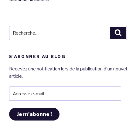
« C-
TAKI,
le
tampon
Recherche
Reche
textile
pour
qui
:
va
S'ABONNER AU BLOG
vous
faciliter
Recevez une notification lors de la publication d'un nouvel
la
article.
vie
de
Adresse
parents.
e-
~Test~ »
mail
Je m'abonne !