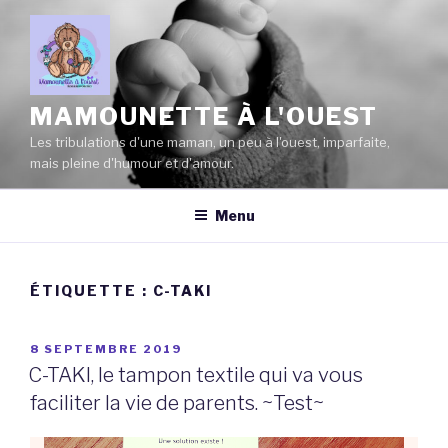
Aller
au
contenu
principal
MAMOUNETTE À L'OUEST
Les tribulations d'une maman, un peu à l'ouest, imparfaite,
mais pleine d'humour et d'amour.
Menu
ÉTIQUETTE :
C-TAKI
PUBLIÉ
8 SEPTEMBRE 2019
LE
C-TAKI, le tampon textile qui va vous
faciliter la vie de parents. ~Test~