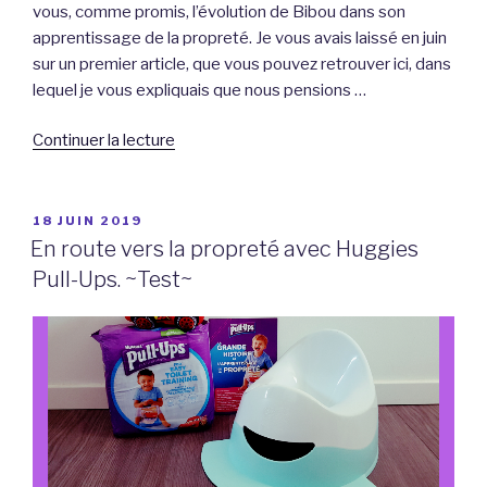
vous, comme promis, l’évolution de Bibou dans son
apprentissage de la propreté. Je vous avais laissé en juin
sur un premier article, que vous pouvez retrouver ici, dans
lequel je vous expliquais que nous pensions …
de
Continuer la lecture
« En
route
vers
PUBLIÉ
18 JUIN 2019
LE
la
En route vers la propreté avec Huggies
propreté
Pull-Ups. ~Test~
avec
Huggies
Pull-
Ups
/
épisode
2.
~Test~ »