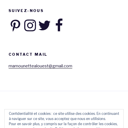
SUIVEZ-NOUS
Pinterest
Instagram
Twitter
Facebook
CONTACT MAIL
mamounettealouest@gmail.com
Confidentialité et cookies : ce site utilise des cookies. En continuant
à naviguer sur ce site, vous acceptez que nous en utilisions.
Facebook
Twitter
Instagram
Pour en savoir plus, y compris sur la façon de contrôler les cookies,