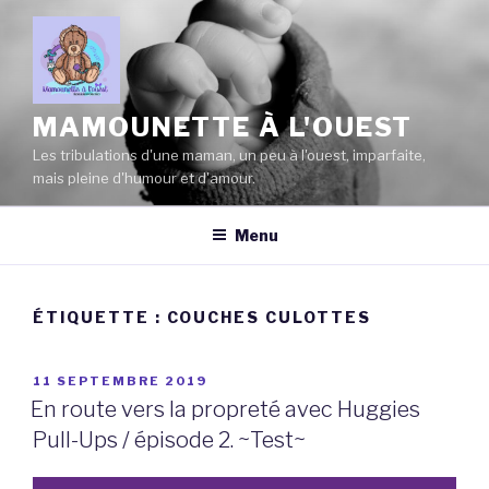
Aller
au
contenu
principal
MAMOUNETTE À L'OUEST
Les tribulations d'une maman, un peu à l'ouest, imparfaite,
mais pleine d'humour et d'amour.
Menu
ÉTIQUETTE :
COUCHES CULOTTES
PUBLIÉ
11 SEPTEMBRE 2019
LE
En route vers la propreté avec Huggies
Pull-Ups / épisode 2. ~Test~