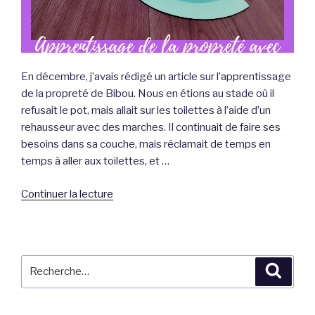
En décembre, j’avais rédigé un article sur l’apprentissage
de la propreté de Bibou. Nous en étions au stade où il
refusait le pot, mais allait sur les toilettes à l’aide d’un
rehausseur avec des marches. Il continuait de faire ses
besoins dans sa couche, mais réclamait de temps en
temps à aller aux toilettes, et …
de
Continuer la lecture
« En
route
vers
la
Recherche
Reche
propreté
pour
avec
:
Huggies