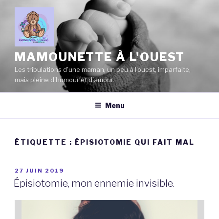
Aller
au
contenu
principal
MAMOUNETTE À L'OUEST
Les tribulations d'une maman, un peu à l'ouest, imparfaite,
mais pleine d'humour et d'amour.
Menu
ÉTIQUETTE :
ÉPISIOTOMIE QUI FAIT MAL
PUBLIÉ
27 JUIN 2019
LE
Épisiotomie, mon ennemie invisible.