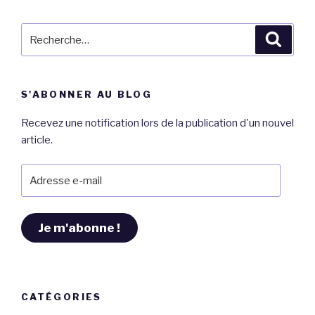
ennemie
invisible. »
Recherche
Reche
pour
:
S'ABONNER AU BLOG
Recevez une notification lors de la publication d'un nouvel
article.
Adresse
e-
mail
Je m'abonne !
CATÉGORIES