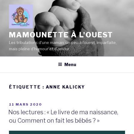
Aller
au
contenu
principal
MAMOUNETTE À L'OUEST
Les tribulations d'une maman, un peu à l'ouest, imparfaite,
mais pleine d'humour et d'amour.
Menu
ÉTIQUETTE :
ANNE KALICKY
PUBLIÉ
11 MARS 2020
LE
Nos lectures : « Le livre de ma naissance,
ou Comment on fait les bébés ? »