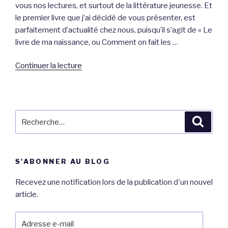
vous nos lectures, et surtout de la littérature jeunesse. Et
le premier livre que j’ai décidé de vous présenter, est
parfaitement d’actualité chez nous, puisqu’il s’agit de « Le
livre de ma naissance, ou Comment on fait les …
de
Continuer la lecture
« Nos
lectures
:
« Le
Recherche
Reche
livre
pour
de
:
ma
S'ABONNER AU BLOG
naissance,
ou
Recevez une notification lors de la publication d'un nouvel
Comment
article.
on
fait
Adresse
les