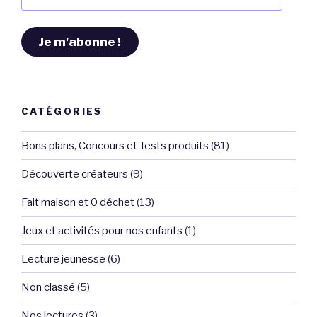
e-
bébés
mail
? » »
Je m'abonne !
CATÉGORIES
Bons plans, Concours et Tests produits
(81)
Découverte créateurs
(9)
Fait maison et 0 déchet
(13)
Jeux et activités pour nos enfants
(1)
Lecture jeunesse
(6)
Non classé
(5)
Nos lectures
(3)