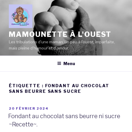
Aller
au
contenu
principal
MAMOUNETTE À L'OUEST
Les tribulations d'une maman, un peu à l'ouest, imparfaite,
mais pleine d'humour et d'amour.
Menu
ÉTIQUETTE :
FONDANT AU CHOCOLAT
SANS BEURRE SANS SUCRE
PUBLIÉ
20 FÉVRIER 2024
LE
Fondant au chocolat sans beurre ni sucre
~Recette~.