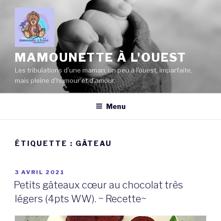
Aller
au
contenu
principal
MAMOUNETTE À L'OUEST
Les tribulations d'une maman, un peu à l'ouest, imparfaite,
mais pleine d'humour et d'amour.
Menu
ÉTIQUETTE :
GÂTEAU
PUBLIÉ
3 AVRIL 2021
LE
Petits gâteaux cœur au chocolat très
légers (4pts WW). ~ Recette~