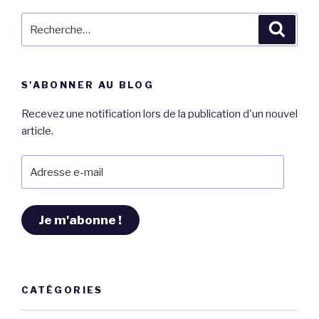
chocolat,
Smarties
Recherche
Reche
et
pour
KitKat »
:
S'ABONNER AU BLOG
Recevez une notification lors de la publication d'un nouvel
article.
Adresse
e-
mail
Je m'abonne !
CATÉGORIES