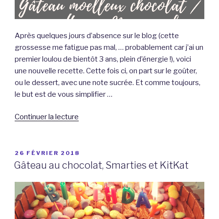
Après quelques jours d’absence sur le blog (cette
grossesse me fatigue pas mal, … probablement car j’ai un
premier loulou de bientôt 3 ans, plein d’énergie !), voici
une nouvelle recette. Cette fois ci, on part sur le goûter,
ou le dessert, avec une note sucrée. Et comme toujours,
le but est de vous simplifier …
de
Continuer la lecture
« Gâteau
moelleux
chocolat
PUBLIÉ
26 FÉVRIER 2018
LE
noisette
Gâteau au chocolat, Smarties et KitKat
au
MicroCook.
~Recette~ »