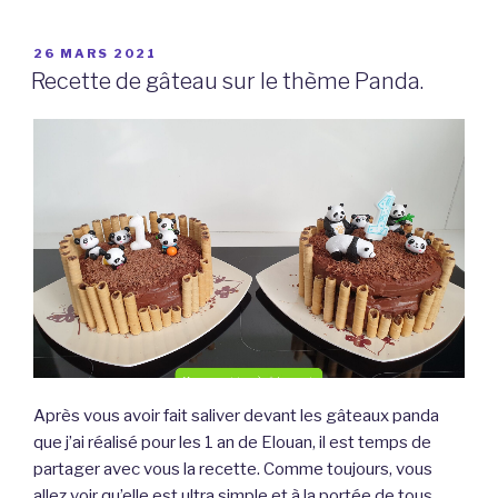
gâteaux
cœur
PUBLIÉ
26 MARS 2021
LE
au
Recette de gâteau sur le thème Panda.
chocolat
très
légers
(4pts
WW).
~
Recette~ »
Après vous avoir fait saliver devant les gâteaux panda
que j’ai réalisé pour les 1 an de Elouan, il est temps de
partager avec vous la recette. Comme toujours, vous
allez voir qu’elle est ultra simple et à la portée de tous.