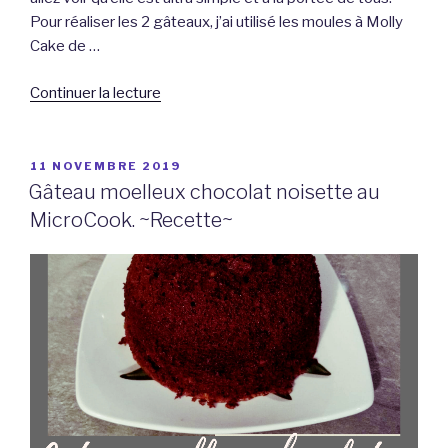
Pour réaliser les 2 gâteaux, j’ai utilisé les moules à Molly
Cake de …
de
Continuer la lecture
« Recette
de
gâteau
PUBLIÉ
11 NOVEMBRE 2019
LE
sur
Gâteau moelleux chocolat noisette au
le
MicroCook. ~Recette~
thème
Panda. »