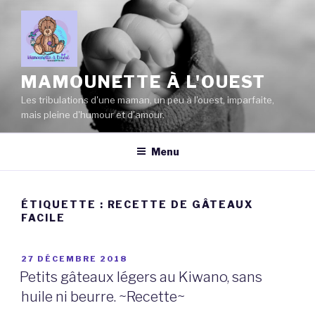
Aller
au
contenu
principal
MAMOUNETTE À L'OUEST
Les tribulations d'une maman, un peu à l'ouest, imparfaite,
mais pleine d'humour et d'amour.
Menu
ÉTIQUETTE :
RECETTE DE GÂTEAUX
FACILE
PUBLIÉ
27 DÉCEMBRE 2018
LE
Petits gâteaux légers au Kiwano, sans
huile ni beurre. ~Recette~