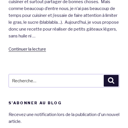
cuisiner et surtout partager de bonnes choses. Mais
comme beaucoup d’entre nous, je n’ai pas beaucoup de
temps pour cuisiner et j’essaie de faire attention à limiter
le gras, le sucre (blablabla…). Aujourd’hui, je vous propose
donc une recette pour réaliser de petits gâteaux légers,
sans huile ni …
de
Continuer la lecture
« Petits
gâteaux
légers
au
Recherche
Reche
Kiwano,
pour
sans
:
huile
S'ABONNER AU BLOG
ni
beurre.
Recevez une notification lors de la publication d'un nouvel
~Recette~ »
article.